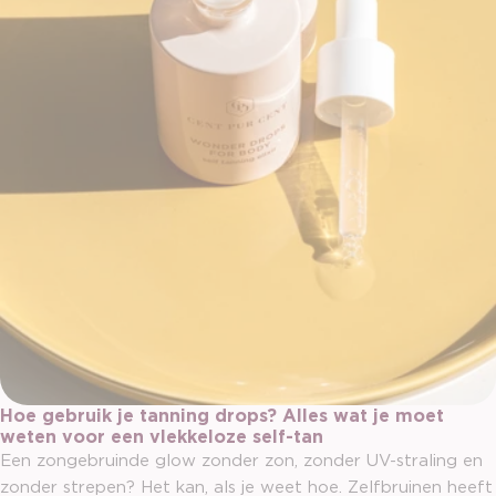
Hoe gebruik je tanning drops? Alles wat je moet
weten voor een vlekkeloze self-tan
Een zongebruinde glow zonder zon, zonder UV-straling en
zonder strepen? Het kan, als je weet hoe. Zelfbruinen heeft