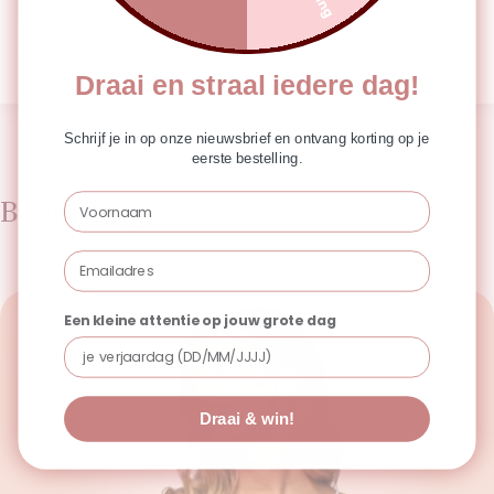
Top product!
Draai en straal iedere dag!
Schrijf je in op onze nieuwsbrief en ontvang korting op je
eerste bestelling.
Voornaam
Beauty Blogs
Email
Een kleine attentie op jouw grote dag
Draai & win!