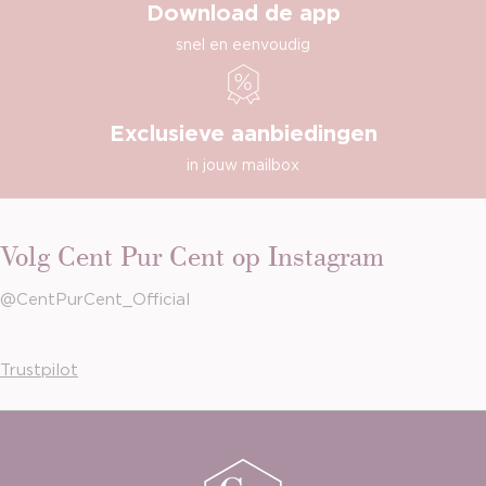
Download de app
snel en eenvoudig
Exclusieve aanbiedingen
in jouw mailbox
Volg Cent Pur Cent op Instagram
@CentPurCent_Official
Trustpilot