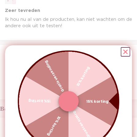
Zeer tevreden
Ik hou nu al van de producten, kan niet wachten om de
andere ook uit te testen!
22/09/24
Hermien Ferret
Gratis verzending
10% korting
leuk product
-
15% korting
15% korting
Beoordelingen in andere talen
Gratis verzending
10% korting
05/08/24
Daisy Castro