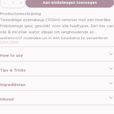
Aan winkelwagen toevoegen
Productomschrijving
Tweedelige eyemakeup (100ml) remover met een heerlijke
frisbloemige geur, geschikt voor alle huidtypes. Een mix van
olie & micellair water, ideaal om langhoudende en
waterproof oogmake-up in één beweging te verwijderen.
Lees meer
De micellen van deze eyemakeup remover vangen makkelijk
alle sporen van make-up en smog op, waardoor je huid en
How to use
ogen intens gereinigd, fris en gehydrateerd achterblijven.
Tips & Tricks
Ingrediënten
Inhoud