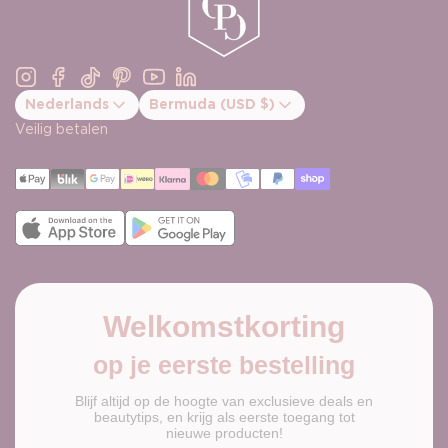
Instagram
Facebook
TikTok
Pinterest
YouTube
Linkedin
Nederlands
Bermuda (USD $)
Bevestig landwijziging
Veilig betalen
Welkomstkorting
op je eerste bestelling
Blijf altijd op de hoogte van exclusieve deals en
beautytips, en krijg als eerste toegang tot
nieuwe producten!