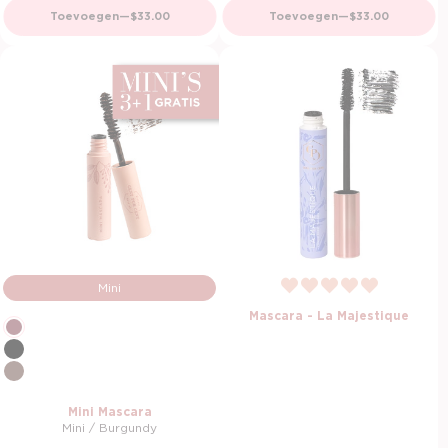
Normale prijs
Normale prijs
Toevoegen
—
$33.00
Toevoegen
—
$33.00
Mini
Mascara - La Majestique
Mini Mascara
Mini / Burgundy