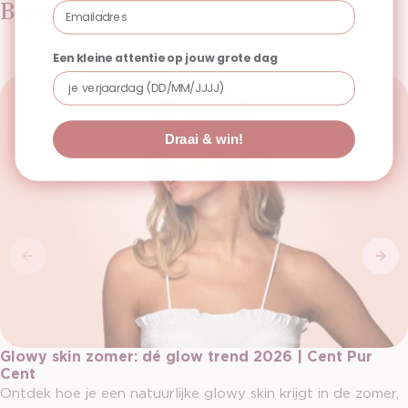
Beauty Blogs
Email
Een kleine attentie op jouw grote dag
Draai & win!
Glowy skin zomer: dé glow trend 2026 | Cent Pur
Cent
Ontdek hoe je een natuurlijke glowy skin krijgt in de zomer,