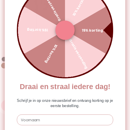
Gratis verzending
10% korting
15% korting
15% korting
Gratis verzending
10% korting
Waterproof Mascara - La
Draai en straal iedere dag!
Résistance
Zwart
Schrijf je in op onze nieuwsbrief en ontvang korting op je
Normale prijs
Toevoegen
—
$33.00
eerste bestelling.
Voornaam