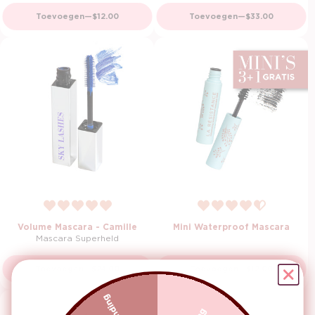
Normale prijs
Normale prijs
Toevoegen
—
$12.00
Toevoegen
—
$33.00
Volume Mascara - Camille
Mini Waterproof Mascara
Mascara Superheld
Normale prijs
Normale prijs
Toevoegen
—
$24.00
Toevoegen
—
$12.00