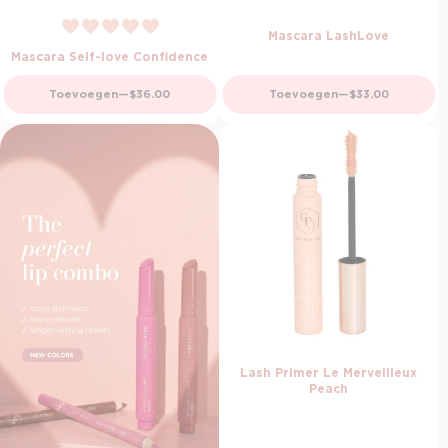
Mascara LashLove
Mascara Self-love Confidence
Normale prijs
Normale prijs
Toevoegen
—
$36.00
Toevoegen
—
$33.00
Lash Primer Le Merveilleux
Peach