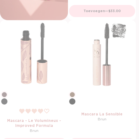
Normale prijs
Toevoegen
—
$33.00
Mascara La Sensible
Brun
Mascara - Le Volumineux -
Improved Formula
Brun