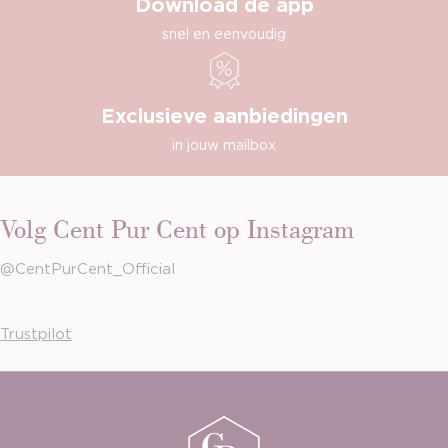
Download de app
snel en eenvoudig
Exclusieve aanbiedingen
in jouw mailbox
Volg Cent Pur Cent op Instagram
@CentPurCent_Official
Trustpilot