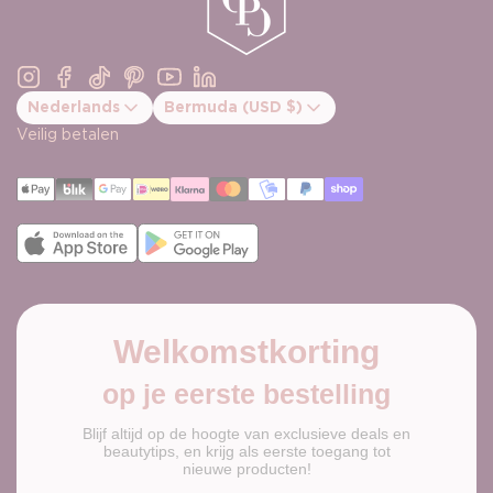
Instagram
Facebook
TikTok
Pinterest
YouTube
Linkedin
Nederlands
Bermuda (USD $)
Bevestig landwijziging
Veilig betalen
Welkomstkorting
op je eerste bestelling
Blijf altijd op de hoogte van exclusieve deals en
beautytips, en krijg als eerste toegang tot
nieuwe producten!