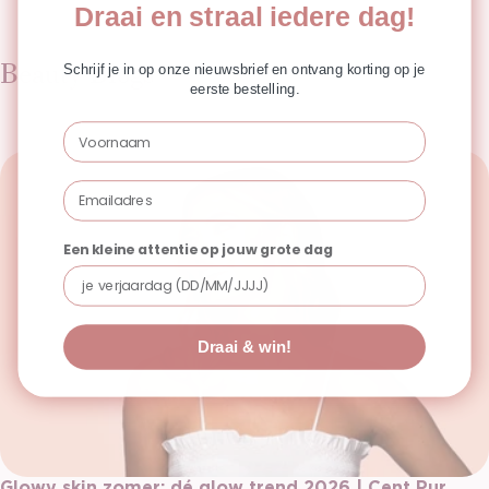
Draai en straal iedere dag!
Beauty Blogs
Schrijf je in op onze nieuwsbrief en ontvang korting op je
eerste bestelling.
Voornaam
Email
Een kleine attentie op jouw grote dag
Draai & win!
Glowy skin zomer: dé glow trend 2026 | Cent Pur