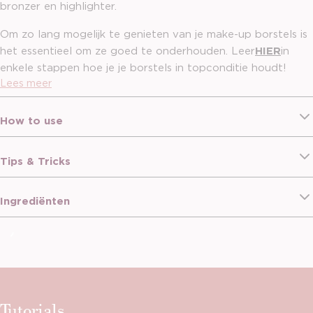
bronzer en highlighter.
Om zo lang mogelijk te genieten van je make-up borstels is
het essentieel om ze goed te onderhouden. Leer
HIER
in
enkele stappen hoe je je borstels in topconditie houdt!
Lees meer
Personaliseer deze producten met een door jou gekozen
(bij)naam, en je hebt het ultieme geschenk! Hiermee maak je
How to use
gegarandeerd een blijvende indruk die even uniek is als de
persoon aan wie je het zal geven. Psst: ook leuk om jezelf
Tips & Tricks
cadeau te doen ;-) *opgelet: deze producten zijn niet
retourneerbaar! Hou ook rekening met een iets langere
levertijd bij producten die gepersonaliseerd worden.
Ingrediënten
Tutorials