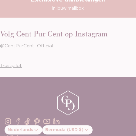
in jouw mailbox
Volg Cent Pur Cent op Instagram
@CentPurCent_Official
Trustpilot
Instagram
Facebook
TikTok
Pinterest
YouTube
Linkedin
Nederlands
Bermuda (USD $)