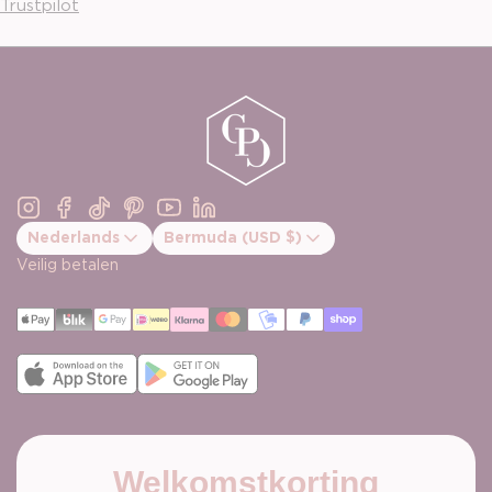
Trustpilot
Instagram
Facebook
TikTok
Pinterest
YouTube
Linkedin
Nederlands
Bermuda (USD $)
Bevestig landwijziging
Veilig betalen
Welkomstkorting