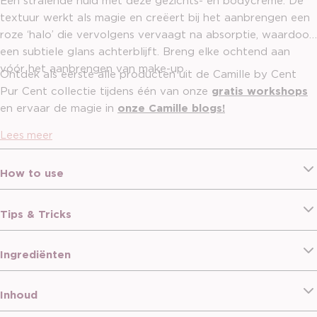
Een stralende huid met deze gezichts- en bodycrème.
De
textuur werkt als magie en creëert bij het aanbrengen een
roze ‘halo’ die vervolgens vervaagt na absorptie, waardoor
een subtiele glans achterblijft. Breng elke ochtend aan
vóór het aanbrengen van make-up.
Ontdek als eerste alle producten uit de Camille by Cent
Pur Cent collectie tijdens één van onze
gratis workshops
en ervaar de magie in
onze Camille blogs!
Lees meer
How to use
Tips & Tricks
Ingrediënten
Inhoud