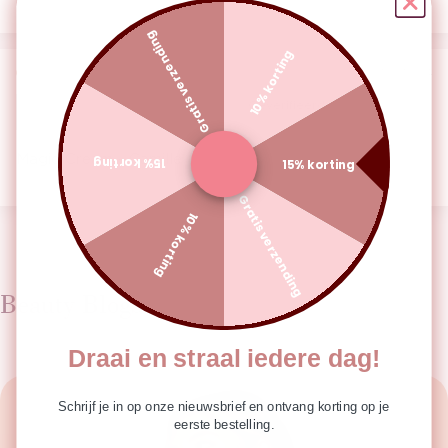
Gratis verzending
10% korting
15/05/24
Vanessa Vanhorenbeek
Magic Cream - Camille
15% korting
15% korting
Gratis verzending
10% korting
Beauty Blogs
Draai en straal iedere dag!
Schrijf je in op onze nieuwsbrief en ontvang korting op je
eerste bestelling.