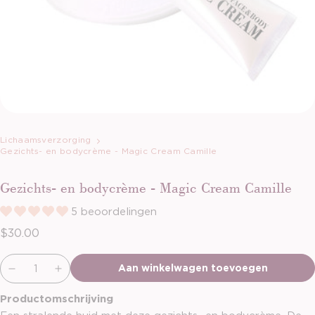
Lichaamsverzorging
Gezichts- en bodycrème - Magic Cream Camille
Gezichts- en bodycrème - Magic Cream Camille
5 beoordelingen
Normale prijs
$30.00
Verzenden
Aan winkelwagen toevoegen
Productomschrijving