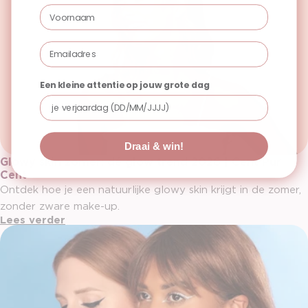
Voornaam
Email
Een kleine attentie op jouw grote dag
Draai & win!
Glowy skin zomer: dé glow trend 2026 | Cent Pur
Cent
Ontdek hoe je een natuurlijke glowy skin krijgt in de zomer,
zonder zware make-up.
Lees verder